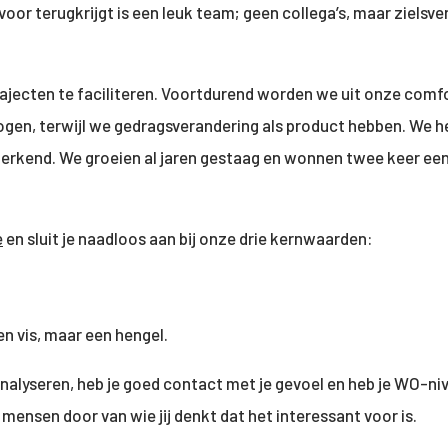
oor terugkrijgt is een leuk team; geen collega’s, maar zielsve
trajecten te faciliteren. Voortdurend worden we uit onze comf
gen, terwijl we gedragsverandering als product hebben. We heb
 erkend. We groeien al jaren gestaag en wonnen twee keer een
e
en sluit je naadloos aan bij onze drie kernwaarden:
n vis, maar een hengel.
analyseren, heb je goed contact met je gevoel en heb je WO-n
n mensen door van wie jij denkt dat het interessant voor is.