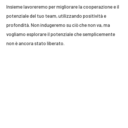
Insieme lavoreremo per migliorare la cooperazione e il
potenziale del tuo team, utilizzando positività e
profondità. Non indugeremo su ciò che non va, ma
vogliamo esplorare il potenziale che semplicemente
non è ancora stato liberato.
Armati di anni di esperienza e di una visione e filosofia
condolidate da Bas Blekkingh, i consulenti di Authentic
Leadership lavoreranno con te al programma di Team
Building. Guideremo te e il team dall’inizio alla fine, per
esprimere il massimo potenziale possibile dei singoli
individui e del team. Insieme al tuo consulente
personale di Authentic Leadership, imparerai a
comprendere gli schemi di comportamento individuali