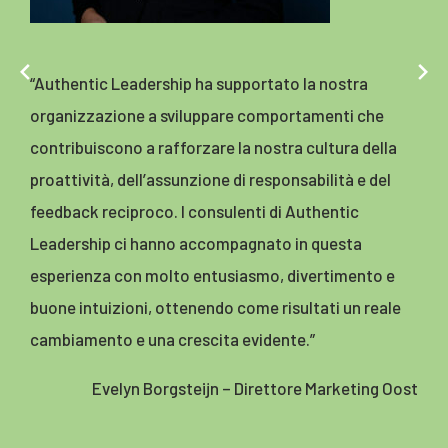
“Authentic Leadership ha implementato un
programma di cultura aziendale pratico e di grande
successo in tutta l’organizzazione della VGZ. A
distanza di anni, riconosciamo ancora l’impatto del
programma nell’analisi, nell’approccio e nella
comunicazione. In altre parole, l’impatto è
sostenibile. Il team di AL ha offerto un programma su
misura per la VGZ e, cosa ancora più importante, ha
implementato il programma secondo il principio
della “formazione dei formatori”. Questo ci permette
di mantenere viva la filosofia, replicare l’approccio,
aggiornare e inserire nuove persone
nell’organizzazione”.