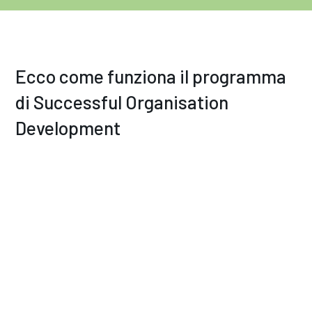
Ecco come funziona il programma
di Successful Organisation
Development
Insieme a te e al tuo team di leader andremo al
nocciolo del problema. Grazie alla nostra esperienza,
sappiamo come creare un ambiente sicuro in cui farlo.
Ispiriamo e pensiamo a possibilità e soluzioni. Il nostro
metodo collaudato consiste in strumenti che misurano
i risultati del programma.